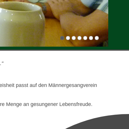
."
s­heit passt auf den Männer­ge­sang­verein
bare Menge an gesun­gener Lebens­freude.