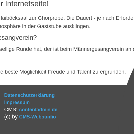
Inter­net­seite!
iböck­saal zur Chor­probe. Die Dauert - je nach Erfor­der
o­sphäre in der Gast­stube ausklingen.
sang­verein?
lige Runde hat, der ist beim Männer­ge­sang­verein an de
die beste Möglich­keit Freude und Talent zu ergründen.
Datenschutzerklärung
Impressum
CMS:
contentadmin.de
(c) by
CMS-Webstudio