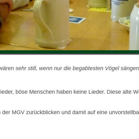
wären sehr still, wenn nur die begab­testen Vögel sängen
nieder, böse Menschen haben keine Lieder. Diese alte Wei
 der MGV zurück­bli­cken und damit auf eine unvor­stell­